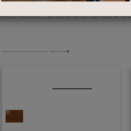
aste tentoon
Smederij