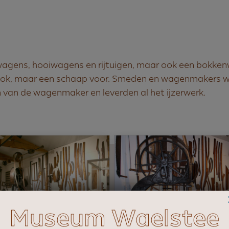
agens, hooiwagens en rijtuigen, maar ook een bokkenw
bok, maar een schaap voor. Smeden en wagenmakers w
van de wagenmaker en leverden al het ijzerwerk.
Museum Waelstee